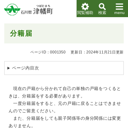
ペ
メニューを飛ばして本文へ
ー
閲覧補助
検索
menu
ジ
の
先
本
分籍届
頭
文
で
す
。
ページID：0001350
更新日：2024年11月21日更新
ページ内目次
現在の戸籍から分かれて自己の単独の戸籍をつくると
きは、分籍届をする必要があります。
一度分籍届をすると、元の戸籍に戻ることはできませ
んのでご留意ください。
また、分籍届をしても親子関係等の身分関係には変更
ありません。