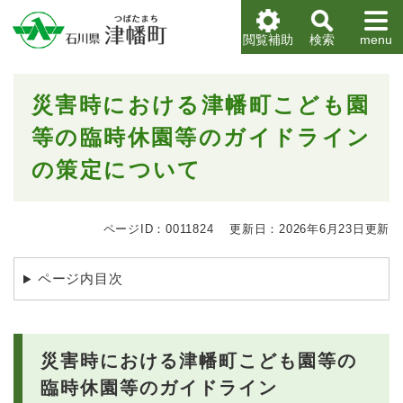
ペ
メニューを飛ばして本文へ
ー
閲覧補助
検索
menu
ジ
の
先
本
災害時における津幡町こども園
頭
文
で
等の臨時休園等のガイドライン
す
。
の策定について
ページID：0011824
更新日：2026年6月23日更新
ページ内目次
災害時における津幡町こども園等の
臨時休園等のガイドライン