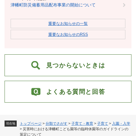
津幡町防災備蓄用品配布事業の開始について
重要なお知らせの一覧
重要なお知らせのRSS
見つからないときは
よくある質問と回答
トップページ
>
分類でさがす
>
子育て・教育
>
子育て
>
入園・入学
現在地
>
災害時における津幡町こども園等の臨時休園等のガイドラインの
策定について