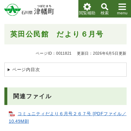
ペ
メニューを飛ばして本文へ
ー
閲覧補助
検索
menu
ジ
の
先
本
英田公民館 だより６月号
頭
文
で
す
。
ページID：0011821
更新日：2026年6月5日更新
ページ内目次
関連ファイル
コミュニティだより６月号２６７号 [PDFファイル／
10.49MB]