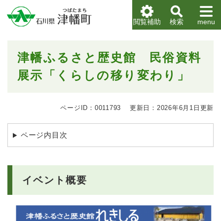
ペ
メニューを飛ばして本文へ
ー
閲覧補助
検索
menu
ジ
の
先
本
津幡ふるさと歴史館 民俗資料
頭
文
で
展示「くらしの移り変わり」
す
。
ページID：0011793
更新日：2026年6月1日更新
ページ内目次
イベント概要