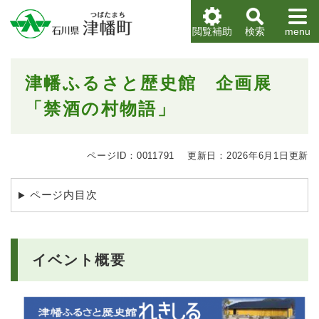
ペ
メニューを飛ばして本文へ
ー
閲覧補助
検索
menu
ジ
の
先
本
津幡ふるさと歴史館 企画展
頭
文
で
「禁酒の村物語」
す
。
ページID：0011791
更新日：2026年6月1日更新
ページ内目次
イベント概要