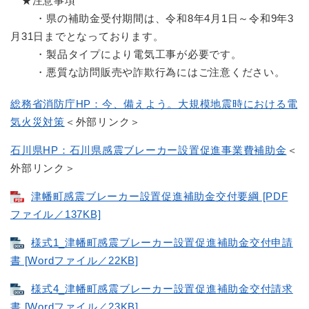
★注意事項
・県の補助金受付期間は、令和8年4月1日～令和9年3
月31日までとなっております。
・製品タイプにより電気工事が必要です。
・悪質な訪問販売や詐欺行為にはご注意ください。
総務省消防庁HP：今、備えよう。大規模地震時における電
気火災対策
＜外部リンク＞
石川県HP：石川県感震ブレーカー設置促進事業費補助金
＜
外部リンク＞
津幡町感震ブレーカー設置促進補助金交付要綱 [PDF
ファイル／137KB]
様式1_津幡町感震ブレーカー設置促進補助金交付申請
書 [Wordファイル／22KB]
様式4_津幡町感震ブレーカー設置促進補助金交付請求
書 [Wordファイル／23KB]