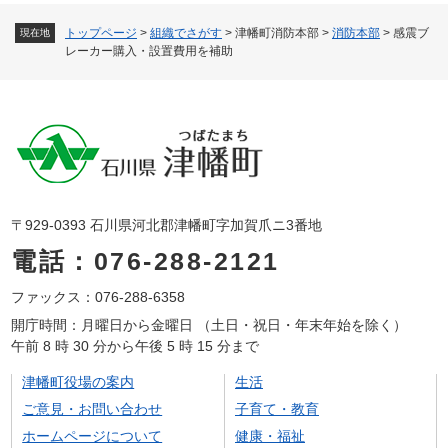
トップページ
>
組織でさがす
>
津幡町消防本部
>
消防本部
>
感震ブ
現在地
レーカー購入・設置費用を補助
〒929-0393 石川県河北郡津幡町字加賀爪ニ3番地
電話：076-288-2121
ファックス：076-288-6358
開庁時間：月曜日から金曜日 （土日・祝日・年末年始を除く）
午前 8 時 30 分から午後 5 時 15 分まで
津幡町役場の案内
生活
ご意見・お問い合わせ
子育て・教育
ホームページについて
健康・福祉