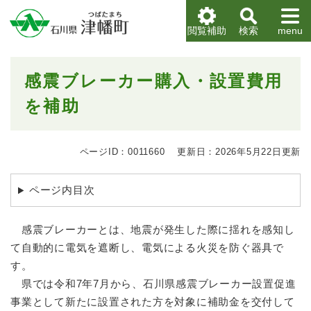
ペ
メニューを飛ばして本文へ
ー
閲覧補助
検索
menu
ジ
の
先
本
感震ブレーカー購入・設置費用
頭
文
で
を補助
す
。
ページID：0011660
更新日：2026年5月22日更新
ページ内目次
感震ブレーカーとは、地震が発生した際に揺れを感知し
て自動的に電気を遮断し、電気による火災を防ぐ器具で
す。
県では令和7年7月から、石川県感震ブレーカー設置促進
事業として新たに設置された方を対象に補助金を交付して