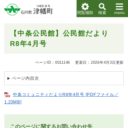
ペ
メニューを飛ばして本文へ
ー
閲覧補助
検索
menu
ジ
の
先
本
【中条公民館】公民館だより
頭
文
で
R8年4月号
す
。
ページID：0011146
更新日：2026年4月3日更新
ページ内目次
中条コミュニティだよりR8年4月号 [PDFファイル／
1.23MB]
このページに関するお問い合わせ先