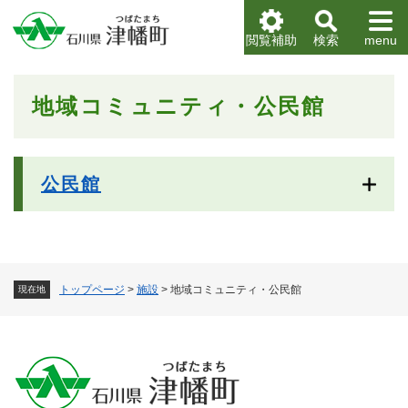
ペ
メニューを飛ばして本文へ
ー
閲覧補助
検索
menu
ジ
の
先
本
地域コミュニティ・公民館
頭
文
で
す
。
公民館
トップページ
>
施設
>
地域コミュニティ・公民館
現在地