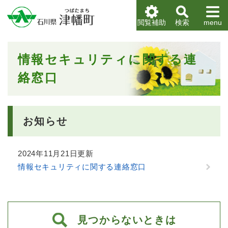
ペ
メニューを飛ばして本文へ
ー
閲覧補助
検索
menu
ジ
の
先
本
情報セキュリティに関する連
頭
文
で
絡窓口
す
。
お知らせ
2024年11月21日更新
情報セキュリティに関する連絡窓口
見つからないときは