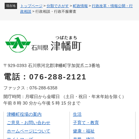
トップページ
>
分類でさがす
>
町政情報
>
行政改革・情報公開・行
現在地
政相談
>
行政相談・行政不服審査
〒929-0393 石川県河北郡津幡町字加賀爪ニ3番地
電話：076-288-2121
ファックス：076-288-6358
開庁時間：月曜日から金曜日 （土日・祝日・年末年始を除く）
午前 8 時 30 分から午後 5 時 15 分まで
津幡町役場の案内
生活
ご意見・お問い合わせ
子育て・教育
ホームページについて
健康・福祉