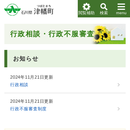
ペ
メニューを飛ばして本文へ
ー
閲覧補助
検索
menu
ジ
の
先
本
行政相談・行政不服審査
頭
文
で
す
。
お知らせ
2024年11月21日更新
行政相談
2024年11月21日更新
行政不服審査制度