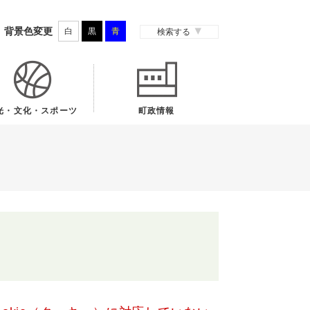
背景色変更
白
黒
青
検索する
光・文化・スポーツ
町政情報