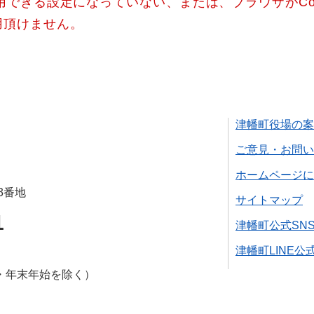
使用できる設定になっていない、または、ブラウザがCo
用頂けません。
津幡町役場の案
ご意見・お問い
ホームページに
3番地
サイトマップ
1
津幡町公式SN
津幡町LINE公
・年末年始を除く）