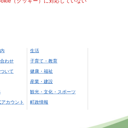
okie（クッキー）に対応していない
内
生活
合わせ
子育て・教育
ついて
健康・福祉
産業・建設
S
観光・文化・スポーツ
式アカウント
町政情報