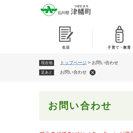
ペ
ー
ジ
の
先
頭
で
生活
子育て・教育
す
。
トップページ
>
お問い合わせ
現在地
お問い合わせ
足あと
本
お問い合わせ
文