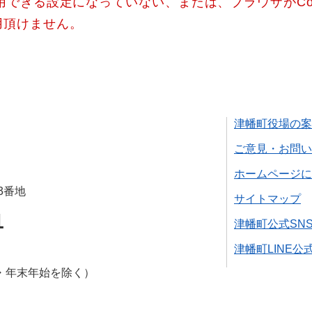
使用できる設定になっていない、または、ブラウザがCo
用頂けません。
津幡町役場の案
ご意見・お問い
ホームページに
3番地
サイトマップ
1
津幡町公式SN
津幡町LINE公
・年末年始を除く）