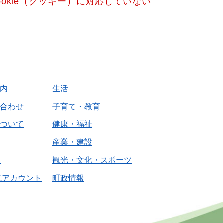
okie（クッキー）に対応していない
内
生活
合わせ
子育て・教育
ついて
健康・福祉
産業・建設
S
観光・文化・スポーツ
式アカウント
町政情報