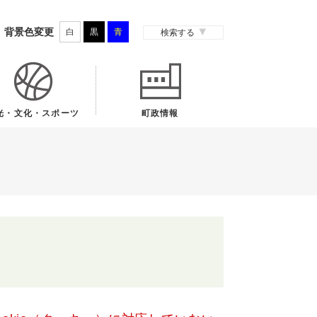
背景色変更
白
黒
青
検索する
光・文化・スポーツ
町政情報