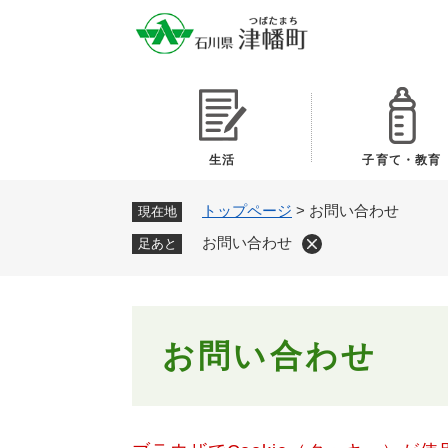
ペ
ー
ジ
の
先
頭
で
生活
子育て・教育
す
。
トップページ
>
お問い合わせ
現在地
お問い合わせ
足あと
本
お問い合わせ
文