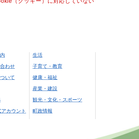
okie（クッキー）に対応していない
内
生活
合わせ
子育て・教育
ついて
健康・福祉
産業・建設
S
観光・文化・スポーツ
式アカウント
町政情報