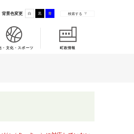
背景色変更
白
黒
青
検索する
光・文化・スポーツ
町政情報