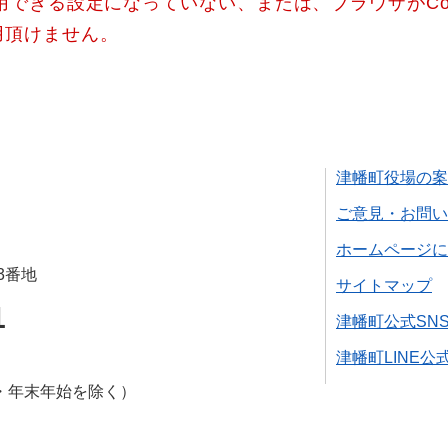
使用できる設定になっていない、または、ブラウザがCo
用頂けません。
津幡町役場の案
ご意見・お問い
ホームページに
3番地
サイトマップ
1
津幡町公式SN
津幡町LINE公
・年末年始を除く）