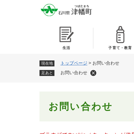
ペ
ー
ジ
の
先
頭
で
生活
子育て・教育
す
。
トップページ
>
お問い合わせ
現在地
お問い合わせ
足あと
本
お問い合わせ
文