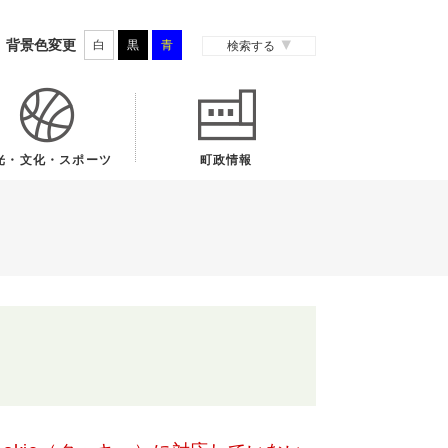
背景色変更
白
黒
青
検索する
光・文化・スポーツ
町政情報