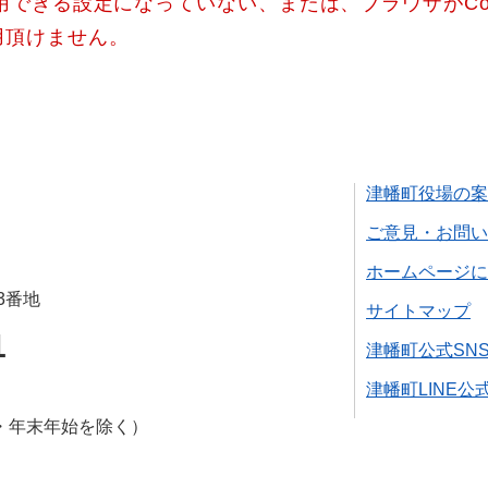
使用できる設定になっていない、または、ブラウザがCo
用頂けません。
津幡町役場の案
ご意見・お問い
ホームページに
3番地
サイトマップ
1
津幡町公式SN
津幡町LINE公
・年末年始を除く）