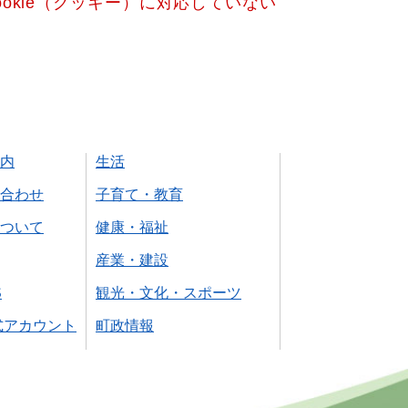
okie（クッキー）に対応していない
内
生活
合わせ
子育て・教育
ついて
健康・福祉
産業・建設
S
観光・文化・スポーツ
式アカウント
町政情報