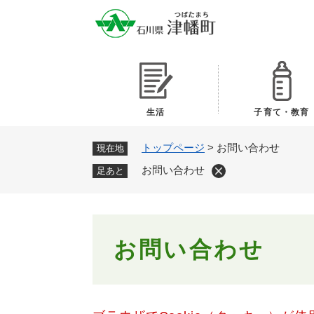
ペ
ー
ジ
の
先
頭
で
生活
子育て・教育
す
。
トップページ
>
お問い合わせ
現在地
お問い合わせ
足あと
本
お問い合わせ
文