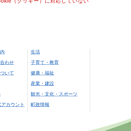
okie（クッキー）に対応していない
内
生活
合わせ
子育て・教育
ついて
健康・福祉
産業・建設
S
観光・文化・スポーツ
式アカウント
町政情報