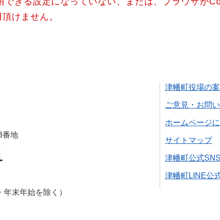
使用できる設定になっていない、または、ブラウザがCo
用頂けません。
津幡町役場の案
ご意見・お問い
ホームページに
3番地
サイトマップ
1
津幡町公式SN
津幡町LINE公
・年末年始を除く）