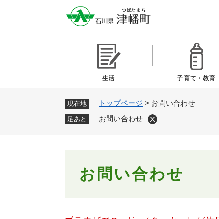
ペ
ー
ジ
の
先
頭
で
生活
子育て・教育
す
。
トップページ
>
お問い合わせ
現在地
お問い合わせ
足あと
本
お問い合わせ
文