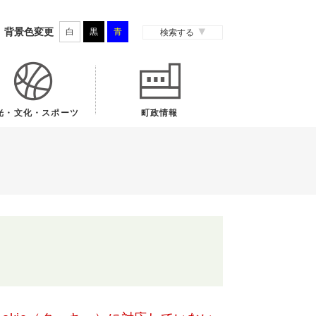
背景色変更
白
黒
青
検索する
光・文化・スポーツ
町政情報