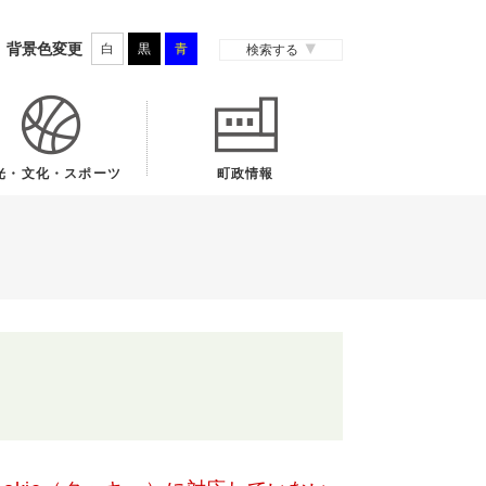
背景色変更
白
黒
青
検索する
光・文化・スポーツ
町政情報