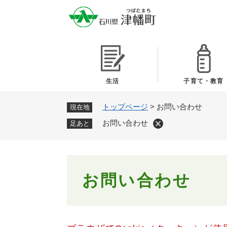
ペ
ー
ジ
の
先
頭
で
生活
子育て・教育
す
。
トップページ
>
お問い合わせ
現在地
お問い合わせ
足あと
本
お問い合わせ
文