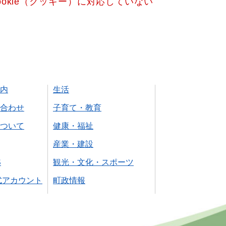
okie（クッキー）に対応していない
内
生活
合わせ
子育て・教育
ついて
健康・福祉
産業・建設
S
観光・文化・スポーツ
式アカウント
町政情報