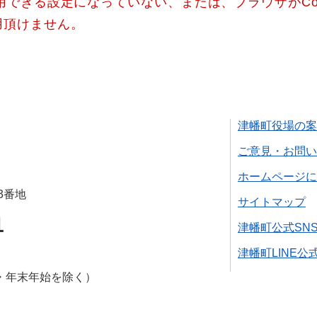
使用できる設定になっていない、または、ブラウザがCo
用頂けません。
津幡町役場の案
ご意見・お問い
ホームページに
3番地
サイトマップ
1
津幡町公式SN
津幡町LINE公
・年末年始を除く）